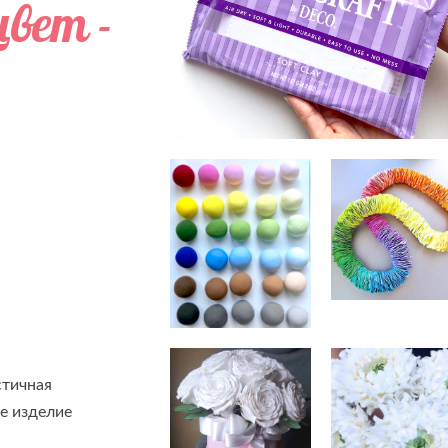
цвет -
стичная
е изделие