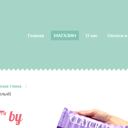
Главная
МАГАЗИН
О нас
Оплата и
ная глина
елый)
™ by