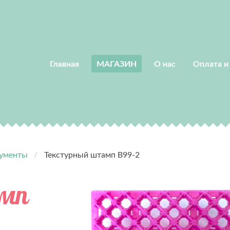
Главная
МАГАЗИН
О нас
Оплата и
ументы
Текстурный штамп B99-2
амп