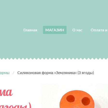
Главная
МАГАЗИН
О нас
Оплата и
ормы
Силиконовая форма «Земляника» (3 ягоды)
рма
ягоды)