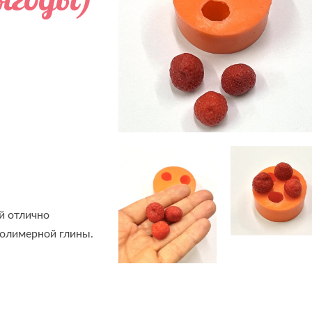
й отлично
полимерной глины.